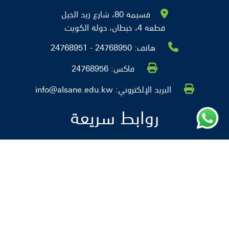
قسيمة 80، شارع زيد الخيل
قطعة 4، خيطان، دولة الكويت
هاتف:
24768950 - 24768951
فاكس:
24768956
البريد الإلكتروني:
info@alsane.edu.kw
روابط سريعة
من نحن
التوظيف
الاخبار والأنشطة
التحصيل
خريطة الموقع