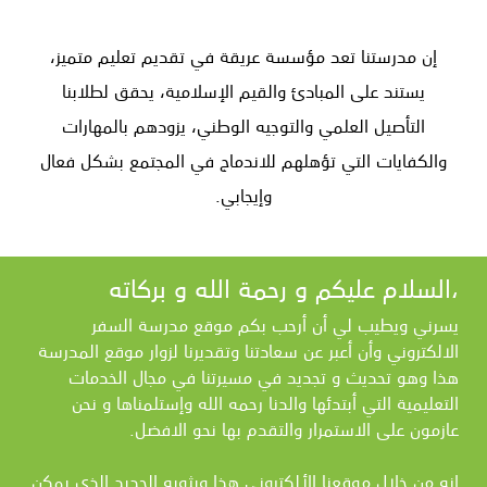
إن مدرستنا تعد مؤسسة عريقة في تقديم تعليم متميز،
يستند على المبادئ والقيم الإسلامية، يحقق لطلابنا
التأصيل العلمي والتوجيه الوطني، يزودهم بالمهارات
والكفايات التي تؤهلهم للاندماج في المجتمع بشكل فعال
وإيجابي.
السلام عليكم و رحمة الله و بركاته،
يسرني ويطيب لي أن أرحب بكم موقع مدرسة السفر
الالكتروني وأن أعبر عن سعادتنا وتقديرنا لزوار موقع المدرسة
هذا وهو تحديث و تجديد في مسيرتنا في مجال الخدمات
التعليمية التي أبتدئها والدنا رحمه الله وإستلمناها و نحن
عازمون على الاستمرار والتقدم بها نحو الافضل.
انه من خلال موقعنا الألكتروني هذا وبثوبه الجديد الذي يمكن