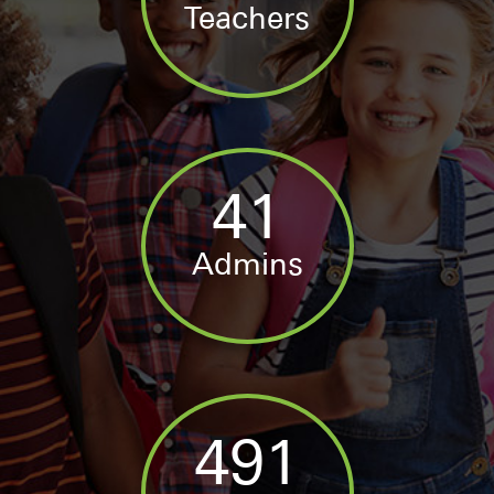
Teachers
41
Admins
564