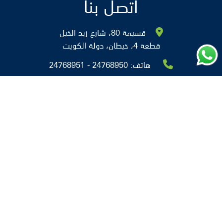
اتصل بنا
قسيمة 80، شارع زيد الخيل
قطعة 4، خيطان، دولة الكويت
هاتف:
24768950 - 24768951
فاكس:
24768956
البريد الإلكتروني:
info@alsane.edu.kw
روابط سريعة
من نحن
التوظيف
الاخبار والأنشطة
التحصيل