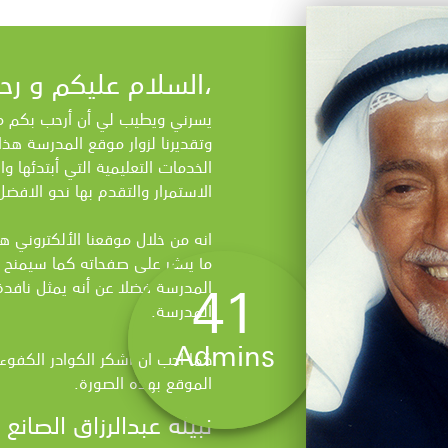
السلام عليكم و رحمة الله و بركاته،
يسرني ويطيب لي أن أرحب بكم موق
وتقديرنا لزوار موقع المدرسة هذ
الخدمات التعليمية التي أبتدئها وا
الاستمرار والتقدم بها نحو الافضل
انه من خلال موقعنا الألكتروني هذ
ما ينشر على صفحاته كما سيمنح 
41
المدرسة فضلا عن أنه يمثل نافدة 
المدرسة.
Admins
كما احب ان اشكر الكوادر الكفوء
الموقع بهذه الصورة.
نبيله عبدالرزاق الصانع