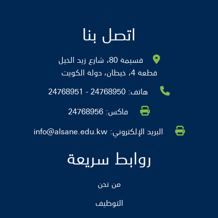
اتصل بنا
قسيمة 80، شارع زيد الخيل
قطعة 4، خيطان، دولة الكويت
هاتف:
24768950 - 24768951
فاكس:
24768956
البريد الإلكتروني:
info@alsane.edu.kw
روابط سريعة
من نحن
التوظيف